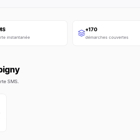
MS
+170
erte instantanée
démarches couvertes
bigny
erte SMS.
→