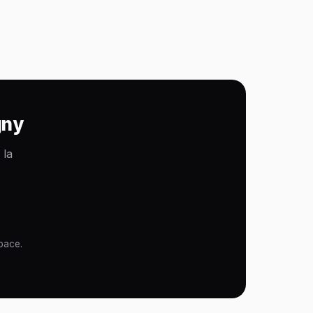
gny
 la
pace.