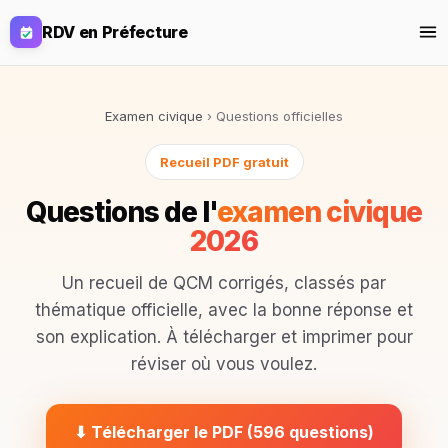
RDV en Préfecture
RDV Préfecture
Examen civique
›
Questions officielles
Créer mon alerte
Examen Civique 2026
Recueil PDF gratuit
Quiz gratuit
Questions de l'
examen civique
TCF
2026
Simulation d'examen
Naturalisation
Examens blancs
Un recueil de QCM corrigés, classés par
thématique officielle, avec la bonne réponse et
Cours
Se connecter
Commencer
son explication. À télécharger et imprimer pour
réviser où vous voulez.
⬇ Télécharger le PDF (596 questions)