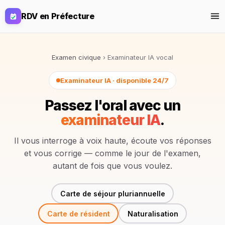
RDV en Préfecture
RDV Préfecture
Examen civique
›
Examinateur IA vocal
Créer mon alerte
Examen Civique 2026
Examinateur IA · disponible 24/7
Quiz gratuit
Passez l'oral avec un
TCF
examinateur IA
.
Simulation d'examen
Naturalisation
Il vous interroge à voix haute, écoute vos réponses
Examens blancs
et vous corrige — comme le jour de l'examen,
Cours
Se connecter
Commencer
autant de fois que vous voulez.
Carte de séjour pluriannuelle
Carte de résident
Naturalisation